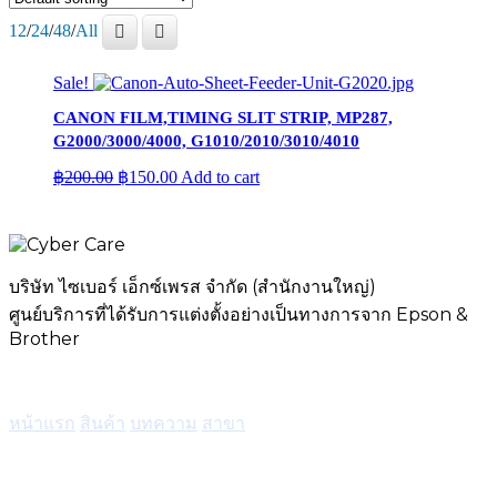
12
/
24
/
48
/
All
Sale!
CANON FILM,TIMING SLIT STRIP, MP287,
G2000/3000/4000, G1010/2010/3010/4010
Original
Current
฿
200.00
฿
150.00
Add to cart
price
price
was:
is:
฿200.00.
฿150.00.
บริษัท ไซเบอร์ เอ็กซ์เพรส จำกัด (สำนักงานใหญ่)
ศูนย์บริการที่ได้รับการแต่งตั้งอย่างเป็นทางการจาก Epson &
Brother
เมนู
หน้าแรก
สินค้า
บทความ
สาขา
บริการ