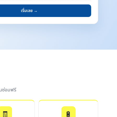
เริ่มเลย →
นซ่อมฟรี
🧾
🔋