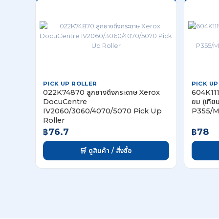
PICK UP ROLLER
PICK UP
022K74870 ลูกยางดึงกระดาษ Xerox
604K1119
DocuCentre
ยม (เทีย
IV2060/3060/4070/5070 Pick Up
P355/M
Roller
฿76.7
฿78
🛒 ดูสินค้า / สั่งซื้อ