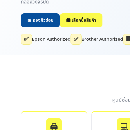
กล้องวงจรปิด
📅 จองคิวซ่อม
🛍️ เลือกซื้อสินค้า
✅
✅

Epson Authorized
Brother Authorized
ศูนย์ซ่
🖨️
💻