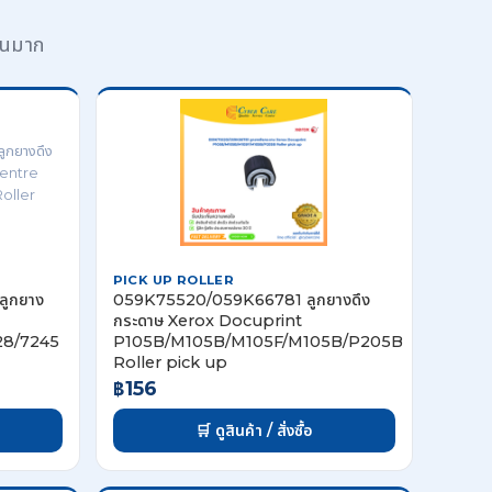
วนมาก
PICK UP ROLLER
ูกยาง
059K75520/059K66781 ลูกยางดึง
กระดาษ Xerox Docuprint
28/7245
P105B/M105B/M105F/M105B/P205B
Roller pick up
฿156
🛒 ดูสินค้า / สั่งซื้อ