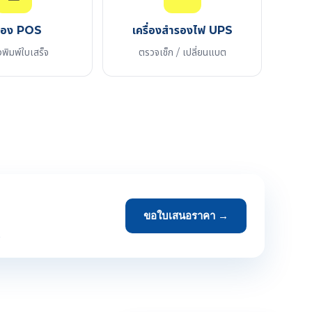
ื่อง POS
เครื่องสำรองไฟ UPS
งพิมพ์ใบเสร็จ
ตรวจเช็ก / เปลี่ยนแบต
ขอใบเสนอราคา →
→