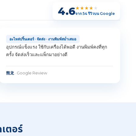
4.6
★★★★
★
จาก 54 รีวิวบน Google
อะไหล่ปริ้นเตอร์ · จัดส่ง · งานพิมพ์สม่ำเสมอ
อุปกรณ์แข็งแรง ใช้กับเครื่องได้พอดี งานพิมพ์คงที่ทุก
ครั้ง จัดส่งเร็วและแพ็กมาอย่างดี
熊龙
· Google Review
คเตอร์