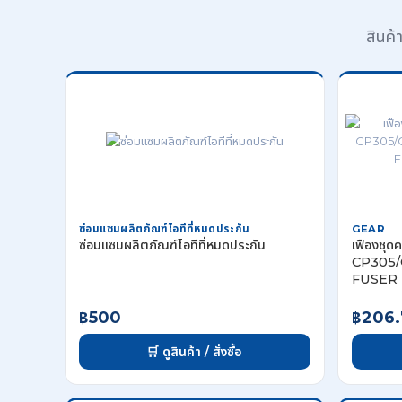
สินค
ซ่อมแซมผลิตภัณฑ์ไอทีที่หมดประกัน
GEAR
ซ่อมแซมผลิตภัณฑ์ไอทีที่หมดประกัน
เฟืองชุ
CP305/
FUSER 
฿500
฿206.
🛒 ดูสินค้า / สั่งซื้อ