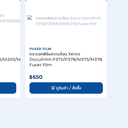
FUSER FILM
กระบอกฟิล์มความร้อน Xerox
05/M205/M215/M255/CP105/CP205
DocuPrint P375/P378/M375/M378
Fuser Film
฿650
🛒 ดูสินค้า / สั่งซื้อ