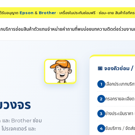
่ได้รับอนุญาต
Epson
&
Brother
· เครื่องในประกันซ่อมฟรี · ซ่อม–ขาย สินค้าไอทีค
รก
บริการซ่อม
สินค้า
ตัวแทนจำหน่าย
คำถามที่พบบ่อย
บทความ
ติดต่อ
ร่วมงาน
📅 จองคิวซ่อม 
เลือกประเภทบริกา
1
กรอกรายละเอียด / 
รบวงจร
2
ช่างประเมินราคา 
3
on และ Brother ซ่อม
รับบริการ / จัดส่
๊ก โปรเจคเตอร์ และ
4