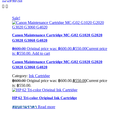
12
/
24
/
48
/
All
Sale!
Canon Maintenance Cartridge MC-G02 G1020 G2020
G3020 G3060 G4020
฿
600.00
Original price was: ฿600.00.
฿
550.00
Current price
is: ฿550.00.
Add to cart
Canon Maintenance Cartridge MC-G02 G1020 G2020
G3020 G3060 G4020
Category:
Ink Cartridge
฿
600.00
Original price was: ฿600.00.
฿
550.00
Current price
is: ฿550.00.
HP 62 Tri-color Original Ink Cartridge
สอบถามราคา
Read more