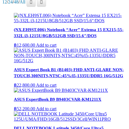
12
/
24
/
48
/
All
(NX.EH9ST.006) Notebook “Acer” Extensa 15 EX215-55-
332L i3-1215U/8GB/512GB SSD/15.6″/DOS
฿
12,600.00
Add to cart
ASUS Expert Book B1 (B1403) FHD ANTI-GLARE NON-
TOUCH,300NITS,NTSC:45%/i5-1335U/DDR5 16G/512G
฿
22,800.00
Add to cart
ASUS ExpertBook B9 B9403CVAR-KM1211X
฿
52,200.00
Add to cart
DELL NOTEBOOK Latitude 3450/Core Ultra5