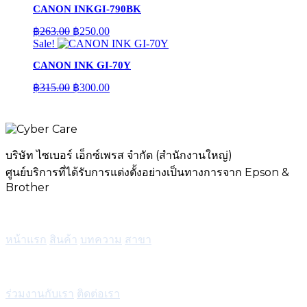
CANON INKGI-790BK
฿263.00.
฿250.00.
Original
Current
฿
263.00
฿
250.00
price
price
Sale!
was:
is:
CANON INK GI-70Y
฿263.00.
฿250.00.
Original
Current
฿
315.00
฿
300.00
price
price
was:
is:
฿315.00.
฿300.00.
บริษัท ไซเบอร์ เอ็กซ์เพรส จำกัด (สำนักงานใหญ่)
ศูนย์บริการที่ได้รับการแต่งตั้งอย่างเป็นทางการจาก Epson &
Brother
เมนู
หน้าแรก
สินค้า
บทความ
สาขา
บริการ
ร่วมงานกับเรา
ติดต่อเรา