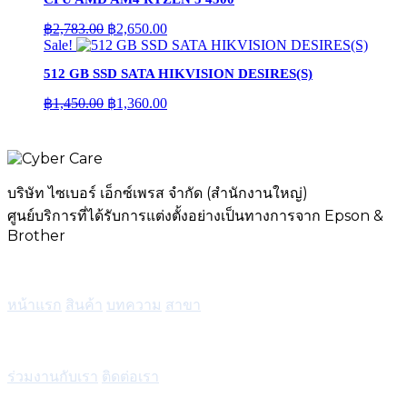
฿3,728.00.
฿3,550.00.
Original
Current
฿
2,783.00
฿
2,650.00
price
price
Sale!
was:
is:
512 GB SSD SATA HIKVISION DESIRES(S)
฿2,783.00.
฿2,650.00.
Original
Current
฿
1,450.00
฿
1,360.00
price
price
was:
is:
฿1,450.00.
฿1,360.00.
บริษัท ไซเบอร์ เอ็กซ์เพรส จำกัด (สำนักงานใหญ่)
ศูนย์บริการที่ได้รับการแต่งตั้งอย่างเป็นทางการจาก Epson &
Brother
เมนู
หน้าแรก
สินค้า
บทความ
สาขา
บริการ
ร่วมงานกับเรา
ติดต่อเรา