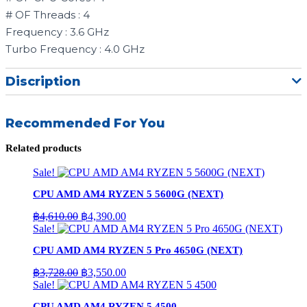
# OF Threads : 4
Frequency : 3.6 GHz
Turbo Frequency : 4.0 GHz
Discription
Recommended For You
Related products
Sale!
CPU AMD AM4 RYZEN 5 5600G (NEXT)
Original
Current
฿
4,610.00
฿
4,390.00
price
price
Sale!
was:
is:
CPU AMD AM4 RYZEN 5 Pro 4650G (NEXT)
฿4,610.00.
฿4,390.00.
Original
Current
฿
3,728.00
฿
3,550.00
price
price
Sale!
was:
is:
CPU AMD AM4 RYZEN 5 4500