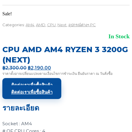
Sale!
Categories:
AM4
,
AMD
,
CPU
,
Next
,
อุปกรณ์ต่างๆ PC
In Stock
CPU AMD AM4 RYZEN 3 3200G
(NEXT)
Original
Current
฿
2,300.00
฿
2,190.00
price
price
ราคาตั้งอาจเปลี่ยนแปลงตามเงื่อนไขการชำระเงิน ยืนยันราคา ณ วันสั่งซื้อ
was:
is:
฿2,300.00.
฿2,190.00.
ติดต่อเราเพื่อซื้อสินค้า
ติดต่อเราเพื่อซื้อสินค้า
รายละเอียด
Socket : AM4
# OF CPU Cores : 4