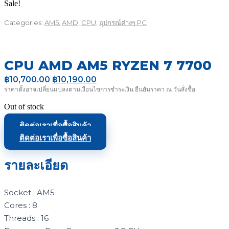
Sale!
Categories:
AM5
,
AMD
,
CPU
,
อุปกรณ์ต่างๆ PC
CPU AMD AM5 RYZEN 7 7700
Original
Current
฿
10,700.00
฿
10,190.00
price
price
ราคาตั้งอาจเปลี่ยนแปลงตามเงื่อนไขการชำระเงิน ยืนยันราคา ณ วันสั่งซื้อ
was:
is:
Out of stock
฿10,700.00.
฿10,190.00.
ติดต่อเราเพื่อซื้อสินค้า
ติดต่อเราเพื่อซื้อสินค้า
รายละเอียด
Socket : AM5
Cores : 8
Threads : 16