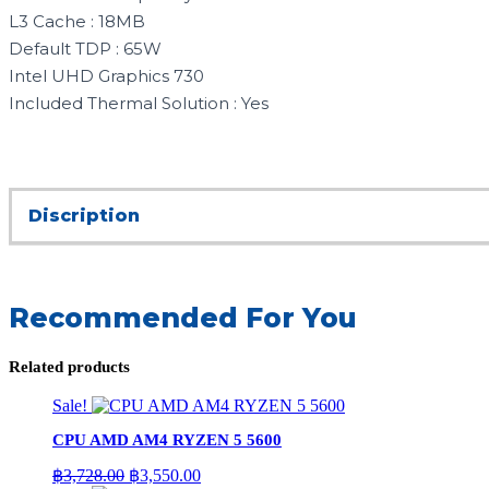
L3 Cache : 18MB
Default TDP : 65W
Intel UHD Graphics 730
Included Thermal Solution : Yes
Discription
Recommended For You
Related products
Sale!
CPU AMD AM4 RYZEN 5 5600
Original
Current
฿
3,728.00
฿
3,550.00