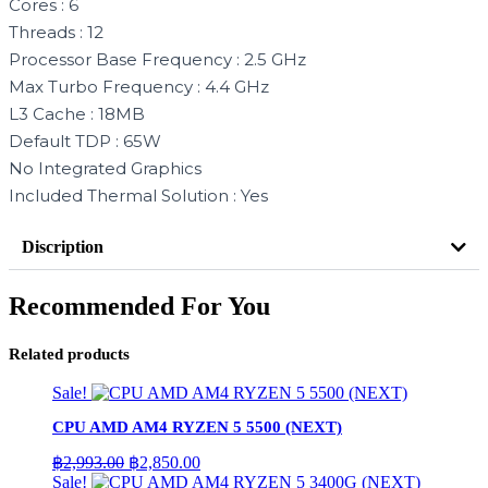
Cores : 6
Threads : 12
Processor Base Frequency : 2.5 GHz
Max Turbo Frequency : 4.4 GHz
L3 Cache : 18MB
Default TDP : 65W
No Integrated Graphics
Included Thermal Solution : Yes
Discription
Recommended For You
Related products
Sale!
CPU AMD AM4 RYZEN 5 5500 (NEXT)
Original
Current
฿
2,993.00
฿
2,850.00
price
price
Sale!