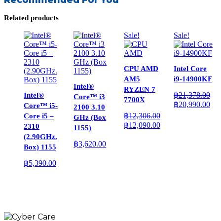
Related products
Sale!
Sale!
CPU AMD
Intel Core
AM5
i9-14900KF
Intel®
RYZEN 7
฿
21,378.00
Intel®
Core™ i3
7700X
Original
Cur
฿
20,990.00
Core™ i5-
2100 3.10
price
pri
฿
12,306.00
Core i5 –
GHz (Box
was:
is:
Original
Current
฿
12,090.00
2310
1155)
฿21,378.00.
฿20
price
price
(2.90GHz.
was:
is:
฿
3,620.00
Box) 1155
฿12,306.00.
฿12,090.00.
฿
5,390.00