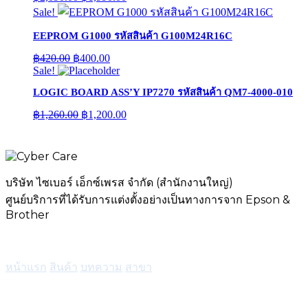
price
price
Sale!
was:
is:
฿2,090.00.
฿1,990.00.
EEPROM G1000 รหัสสินค้า G100M24R16C
Original
Current
฿
420.00
฿
400.00
price
price
Sale!
was:
is:
LOGIC BOARD ASS’Y IP7270 รหัสสินค้า QM7-4000-010
฿420.00.
฿400.00.
Original
Current
฿
1,260.00
฿
1,200.00
price
price
was:
is:
฿1,260.00.
฿1,200.00.
บริษัท ไซเบอร์ เอ็กซ์เพรส จำกัด (สำนักงานใหญ่)
ศูนย์บริการที่ได้รับการแต่งตั้งอย่างเป็นทางการจาก Epson &
Brother
เมนู
หน้าแรก
สินค้า
บทความ
สาขา
บริการ