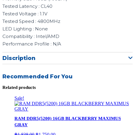
Tested Latency : CL40
Tested Voltage : 1.1V
Tested Speed : 4800MHz
LED Lighting : None
Compatibility : Intel/AMD
Performance Profile : N/A
Discription
Recommended For You
Related products
Sale!
RAM DDR5(5200) 16GB BLACKBERRY MAXIMUS
GRAY
Original
Current
฿
1,838.00
฿
1,750.00