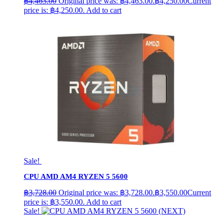
฿
4,463.00
Original price was: ฿4,463.00.
฿
4,250.00
Current
price is: ฿4,250.00.
Add to cart
Sale!
CPU AMD AM4 RYZEN 5 5600
฿
3,728.00
Original price was: ฿3,728.00.
฿
3,550.00
Current
price is: ฿3,550.00.
Add to cart
Sale!