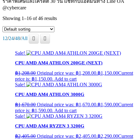
ราคาพิเศษและเครดิต 30 วัน แชทกับแอดมินทาง Line OA
@cybercare
Showing 1–16 of 46 results
12
/
24
/
48
/
All
Sale!
CPU AMD AM4 ATHLON 200GE (NEXT)
฿
1,208.00
Original price was: ฿1,208.00.
฿
1,150.00
Current
price is: ฿1,150.00.
Add to cart
Sale!
CPU AMD AM4 ATHLON 3000G
฿
1,670.00
Original price was: ฿1,670.00.
฿
1,590.00
Current
price is: ฿1,590.00.
Add to cart
Sale!
CPU AMD AM4 RYZEN 3 3200G
฿
2,405.00
Original price was: ฿2,405.00.
฿
2,290.00
Current