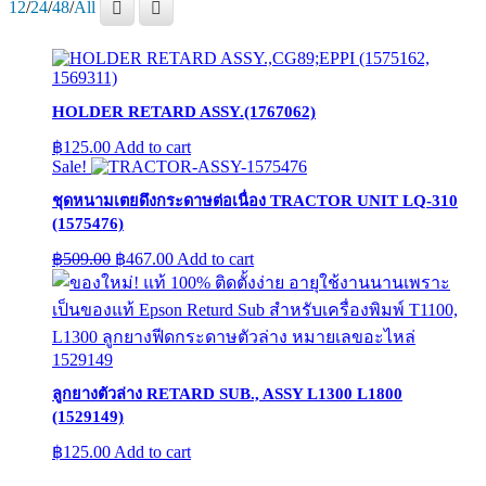
12
/
24
/
48
/
All
HOLDER RETARD ASSY.(1767062)
฿
125.00
Add to cart
Sale!
ชุดหนามเตยดึงกระดาษต่อเนื่อง TRACTOR UNIT LQ-310
(1575476)
Original
Current
฿
509.00
฿
467.00
Add to cart
price
price
was:
is:
฿509.00.
฿467.00.
ลูกยางตัวล่าง RETARD SUB., ASSY L1300 L1800
(1529149)
฿
125.00
Add to cart