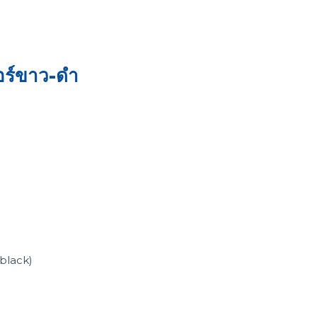
อร์ขาว-ดำ
(black)