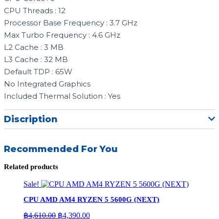
CPU Threads : 12
Processor Base Frequency : 3.7 GHz
Max Turbo Frequency : 4.6 GHz
L2 Cache : 3 MB
L3 Cache : 32 MB
Default TDP : 65W
No Integrated Graphics
Included Thermal Solution : Yes
Discription
Recommended For You
Related products
Sale!
CPU AMD AM4 RYZEN 5 5600G (NEXT)
Original
Current
฿
4,610.00
฿
4,390.00