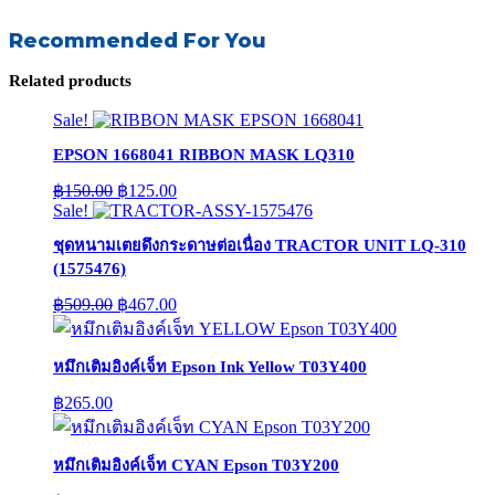
Recommended For You
Related products
Sale!
EPSON 1668041 RIBBON MASK LQ310
Original
Current
฿
150.00
฿
125.00
price
price
Sale!
was:
is:
ชุดหนามเตยดึงกระดาษต่อเนื่อง TRACTOR UNIT LQ-310
฿150.00.
฿125.00.
(1575476)
Original
Current
฿
509.00
฿
467.00
price
price
was:
is:
฿509.00.
฿467.00.
หมึกเติมอิงค์เจ็ท Epson Ink Yellow T03Y400
฿
265.00
หมึกเติมอิงค์เจ็ท CYAN Epson T03Y200