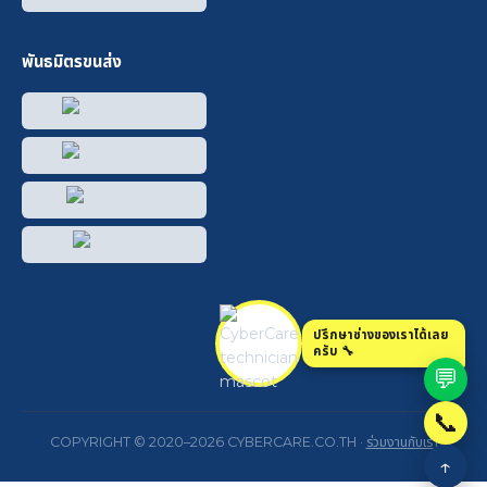
พันธมิตรขนส่ง
ปรึกษาช่างของเราได้เลย
ครับ 🔧
💬
📞
COPYRIGHT © 2020–2026 CYBERCARE.CO.TH ·
ร่วมงานกับเรา
↑