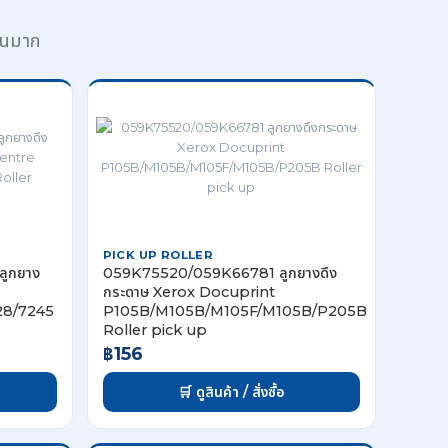
วนมาก
PICK UP ROLLER
ูกยาง
059K75520/059K66781 ลูกยางดึง
กระดาษ Xerox Docuprint
28/7245
P105B/M105B/M105F/M105B/P205B
Roller pick up
฿156
🛒 ดูสินค้า / สั่งซื้อ