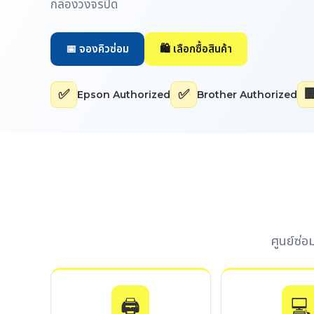
กล้องวงจรปิด
📅 จองคิวซ่อม
🛍️ เลือกซื้อสินค้า
✅
✅

Epson Authorized
Brother Authorized
ศูนย์ซ่
🖨️
💻