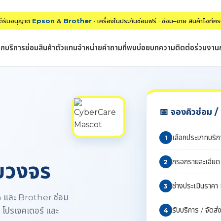
่ได้รับอนุญาต
Epson
&
Brother
· เครื่องในประกันซ่อมฟรี · ซ่อม–ขาย สินค้าไอทีค
รก
บริการซ่อม
สินค้า
ตัวแทนจำหน่าย
คำถามที่พบบ่อย
บทความ
ติดต่อ
ร่วมงาน
📅 จองคิวซ่อม 
เลือกประเภทบริกา
1
กรอกรายละเอียด / 
รบวงจร
2
ช่างประเมินราคา 
3
on และ Brother ซ่อม
รับบริการ / จัดส่
๊ก โปรเจคเตอร์ และ
4