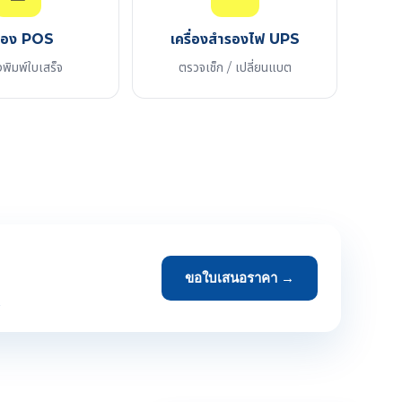
ื่อง POS
เครื่องสำรองไฟ UPS
งพิมพ์ใบเสร็จ
ตรวจเช็ก / เปลี่ยนแบต
ขอใบเสนอราคา →
→