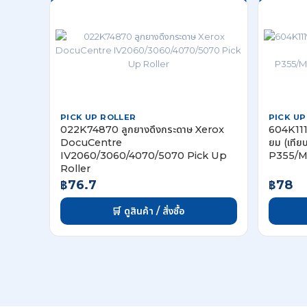
PICK UP ROLLER
PICK UP
022K74870 ลูกยางดึงกระดาษ Xerox
604K1119
DocuCentre
ยม (เทีย
IV2060/3060/4070/5070 Pick Up
P355/M
Roller
฿76.7
฿78
🛒 ดูสินค้า / สั่งซื้อ