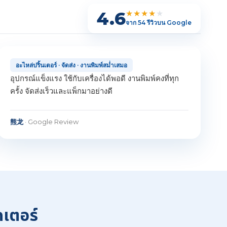
4.6
★★★★
★
จาก 54 รีวิวบน Google
อะไหล่ปริ้นเตอร์ · จัดส่ง · งานพิมพ์สม่ำเสมอ
อุปกรณ์แข็งแรง ใช้กับเครื่องได้พอดี งานพิมพ์คงที่ทุก
ครั้ง จัดส่งเร็วและแพ็กมาอย่างดี
熊龙
· Google Review
คเตอร์