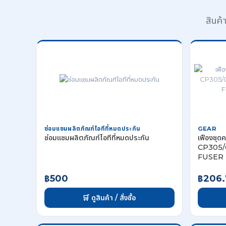
สินค
ซ่อมแซมผลิตภัณฑ์ไอทีที่หมดประกัน
GEAR
ซ่อมแซมผลิตภัณฑ์ไอทีที่หมดประกัน
เฟืองชุ
CP305/
FUSER 
฿500
฿206.
🛒 ดูสินค้า / สั่งซื้อ