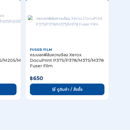
FUSER FILM
กระบอกฟิล์มความร้อน Xerox
05/M205/M215/M255/CP105/CP205
DocuPrint P375/P378/M375/M378
Fuser Film
฿650
🛒 ดูสินค้า / สั่งซื้อ