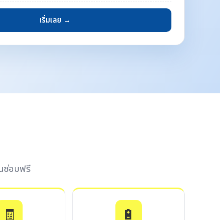
เริ่มเลย →
นซ่อมฟรี
🧾
🔋