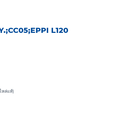
.;CC05;EPPI L120
หล่แท้)